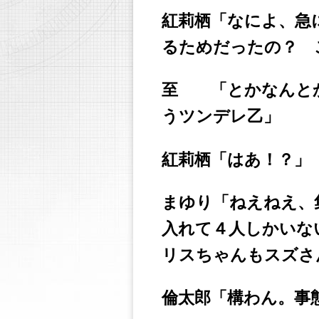
紅莉栖「なによ、急
るためだったの？ 
至 「とかなんと
うツンデレ乙」
紅莉栖「はあ！？」
まゆり「ねえねえ、
入れて４人しかいな
リスちゃんもスズさ
倫太郎「構わん。事