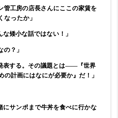
ン管工房の店長さんにここの家賃を
くなったか」
んな矮小な話ではない！」
なの？」
発表する。その議題とは――『世界
めの計画にはなにが必要か』だ！」
」
緒にサンポまで牛丼を食べに行かな