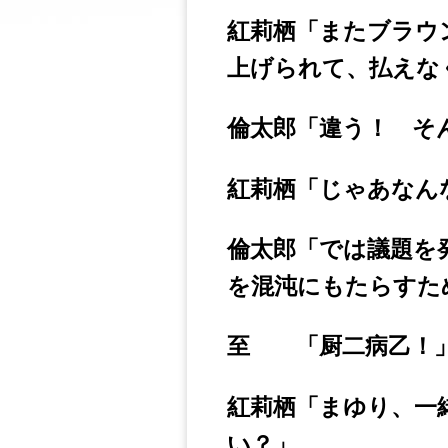
紅莉栖「またブラウ
上げられて、払えな
倫太郎「違う！ そ
紅莉栖「じゃあなん
倫太郎「では議題を
を混沌にもたらすた
至 「厨二病乙！
紅莉栖「まゆり、一
い？」