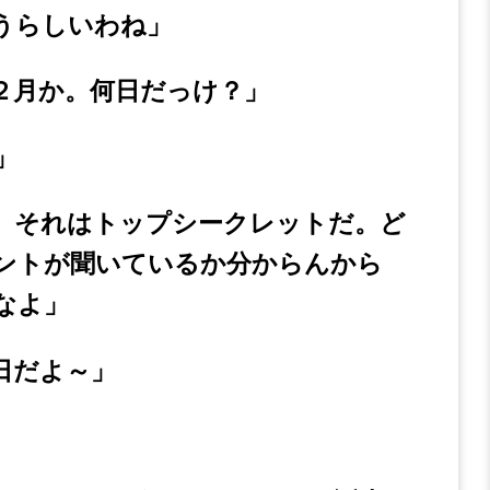
うらしいわね」
２月か。何日だっけ？」
」
。それはトップシークレットだ。ど
ントが聞いているか分からんから
なよ」
日だよ～」